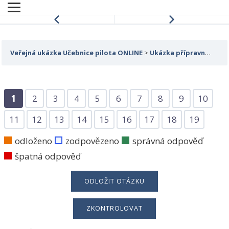
Veřejná ukázka Učebnice pilota ONLINE
Ukázka přípravných testů pro zkoušky na ÚCL/LAA
1
2
3
4
5
6
7
8
9
10
11
12
13
14
15
16
17
18
19
odloženo
zodpovězeno
správná odpověď
špatná odpověď