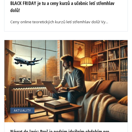
BLACK FRIDAY je tu a ceny kurzů a učebnic letí střemhlav
dolů!
Ceny online teoretických kurzů letí střemhlav dolů! Vy...
AKTUALITY
Návrat do lavic: Proč je podzim ideálním obdobím pro