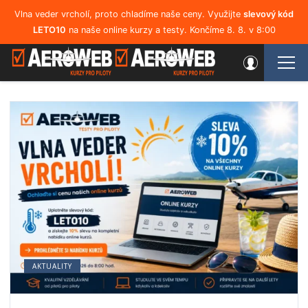
Vlna veder vrcholí, proto chladíme naše ceny. Využijte
slevový kód
LETO10
na naše online kurzy a testy. Končíme 8. 8. v 8:00
AKTUALITY