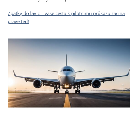
Zpátky do lavic – vaše cesta k pilotnímu průkazu začíná
právě teď!