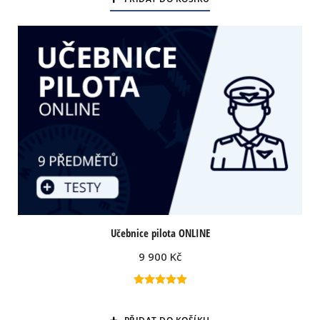
Učebnice pilota ONLINE
9 900
Kč
Hodnocení
5.00
z 5