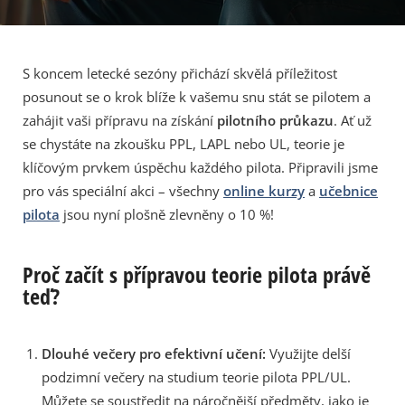
S koncem letecké sezóny přichází skvělá příležitost
posunout se o krok blíže k vašemu snu stát se pilotem a
zahájit vaši přípravu na získání
pilotního průkazu
. Ať už
se chystáte na zkoušku PPL, LAPL nebo UL, teorie je
klíčovým prvkem úspěchu každého pilota. Připravili jsme
pro vás speciální akci – všechny
online kurzy
a
učebnice
pilota
jsou nyní plošně zlevněny o 10 %!
Proč začít s přípravou teorie pilota právě
teď?
Dlouhé večery pro efektivní učení:
Využijte delší
podzimní večery na studium teorie pilota PPL/UL.
Můžete se soustředit na náročnější předměty, jako je