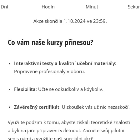
Dní
Hodin
Minut
Seku
Akce skončila 1.10.2024 ve 23:59.
Co vám naše kurzy přinesou?
Interaktivní testy a kvalitní učební materiály
:
Připravené profesionály v oboru.
Flexibilita
: Učte se odkudkoliv a kdykoliv.
Závěrečný certifikát
: U zkoušek vás už nic nezaskočí.
Využijte podzim k tomu, abyste získali teoretické znalosti
a byli na jaře připraveni vzlétnout. Začněte svůj pilotní
sen s námi a využijte naši speciální akci!