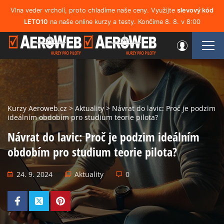
Vlna veder vrcholí, proto chladíme naše ceny. Využijte
slevový kód
LETO10
na naše online kurzy a testy. Končíme 8. 8. v 8:00
Kurzy Aeroweb.cz
>
Aktuality
>
Návrat do lavic: Proč je podzim
ideálním obdobím pro studium teorie pilota?
Návrat do lavic: Proč je podzim ideálním
obdobím pro studium teorie pilota?
24. 9. 2024
Aktuality
0