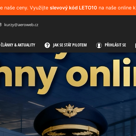
me naše ceny. Využijte
slevový kód LETO10
na naše online k
kurzy@aeroweb.cz
ČLÁNKY & AKTUALITY
JAK SE STÁT PILOTEM
PŘIHLÁSIT SE