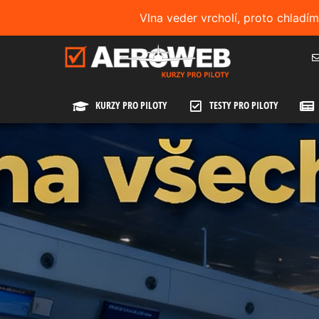
Vlna veder vrcholí, proto chladí
KURZY PRO PILOTY
TESTY PRO PILOTY