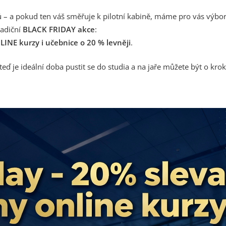
lů – a pokud ten váš směřuje k pilotní kabině, máme pro vás výbo
radiční
BLACK FRIDAY akce
:
INE kurzy i učebnice o 20 % levněji
.
 teď je ideální doba pustit se do studia a na jaře můžete být o kro