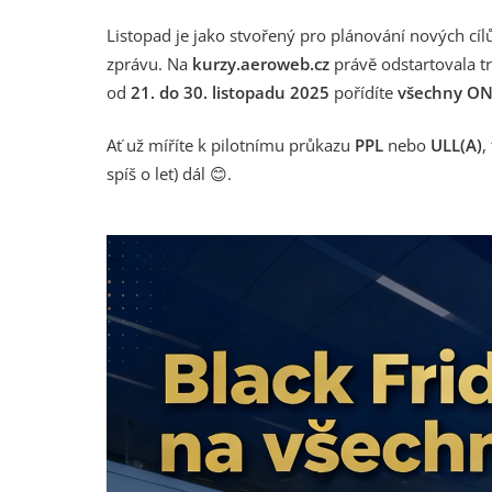
Listopad je jako stvořený pro plánování nových cí
zprávu. Na
kurzy.aeroweb.cz
právě odstartovala t
od
21. do 30. listopadu 2025
pořídíte
všechny ONL
Ať už míříte k pilotnímu průkazu
PPL
nebo
ULL(A)
,
spíš o let) dál 😊.