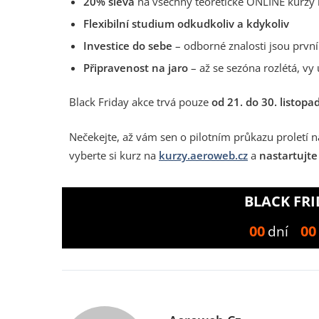
20% sleva
na všechny teoretické ONLINE kurzy 
Flexibilní studium odkudkoliv a kdykoliv
Investice do sebe
– odborné znalosti jsou první
Připravenost na jaro
– až se sezóna rozlétá, vy
Black Friday akce trvá pouze
od 21. do 30. listop
Nečekejte, až vám sen o pilotním průkazu proletí 
vyberte si kurz na
kurzy.aeroweb.cz
a
nastartujte
BLACK FRI
00
00
dní