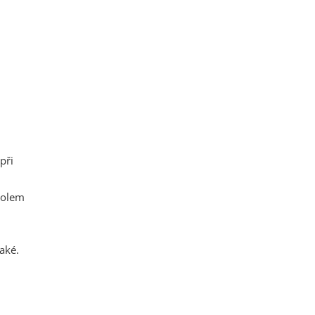
při
kolem
aké.