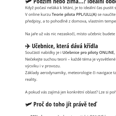
🛩️ Podzim nebo zima…? Ideální obd
Když počasí neláká k létání, je to ideální čas pustit 
V online kurzu
Teorie pilota PPL/ULL(A)
se naučíte
předpisy, a to pohodlně z domova, vlastním temp
Na jaře už vás nic nezaskočí, místo učebnic budete 
✈️ Učebnice, která dává křídla
Součástí nabídky je i
Učebnice pro piloty ONLINE
,
Nečekejte suchou teorii – každé téma je vysvětlené 
výcviku i v provozu.
Základy aerodynamiky, meteorologie či navigace t
reality.
A pokud vás zajímá jen konkrétní oblast? Lze si poří
🛩️ Proč do toho jít právě teď