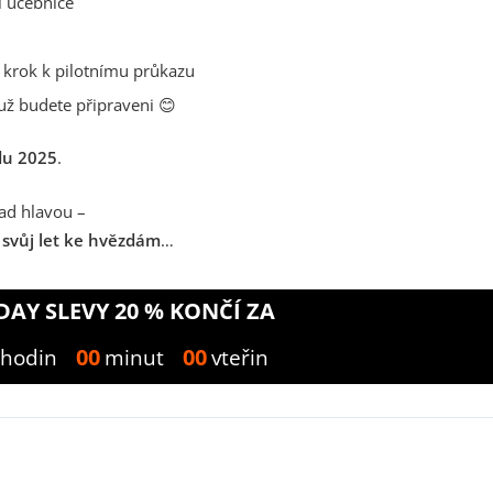
i učebnice
 krok k pilotnímu průkazu
 už budete připraveni 😊
adu 2025
.
nad hlavou –
 svůj let ke hvězdám
…
DAY SLEVY 20 % KONČÍ ZA
00
00
hodin
minut
vteřin