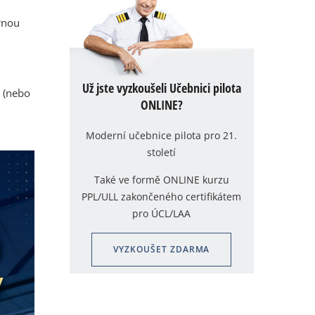
rnou
Už jste vyzkoušeli Učebnici pilota
k (nebo
ONLINE?
Moderní učebnice pilota pro 21.
století
Také ve formě ONLINE kurzu
PPL/ULL zakončeného certifikátem
pro ÚCL/LAA
VYZKOUŠET ZDARMA