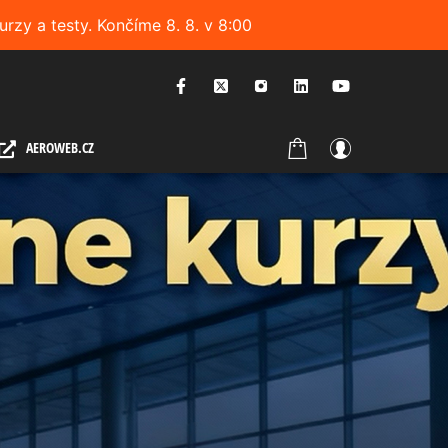
urzy a testy. Končíme 8. 8. v 8:00
AEROWEB.CZ