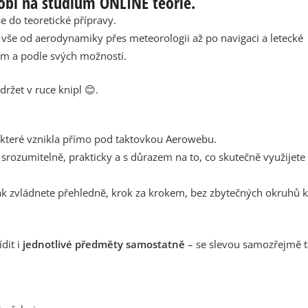
obí na studium ONLINE teorie.
se do teoretické přípravy.
 vše od aerodynamiky přes meteorologii až po navigaci a letecké
em a podle svých možností.
držet v ruce knipl 😊.
 které vznikla přímo pod taktovkou Aerowebu.
srozumitelně, prakticky a s důrazem na to, co skutečně využijete 
ak zvládnete přehledně, krok za krokem, bez zbytečných okruhů 
dit i
jednotlivé předměty samostatně
– se slevou samozřejmě t