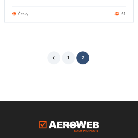
Česky
61
1
2