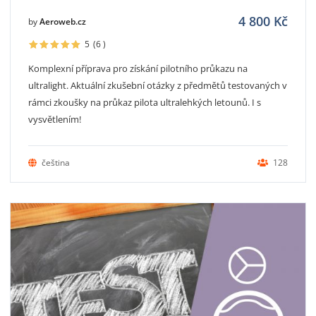
4 800
Kč
by
Aeroweb.cz
5
(6
)
Komplexní příprava pro získání pilotního průkazu na
ultralight. Aktuální zkušební otázky z předmětů testovaných v
rámci zkoušky na průkaz pilota ultralehkých letounů. I s
vysvětlením!
čeština
128