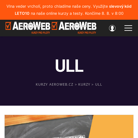
Vlna veder vrcholí, proto chladíme naše ceny. Využijte
slevový kód
LETO10
na naše online kurzy a testy. Končíme 8. 8. v 8:00
ULL
KURZY AEROWEB.CZ
>
KURZY
>
ULL