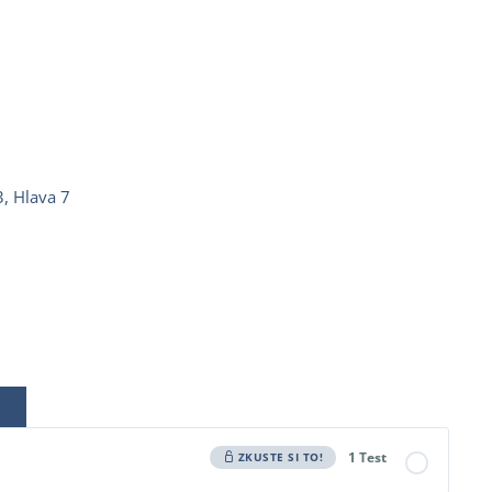
, Hlava 7
1 Test
ZKUSTE SI TO!