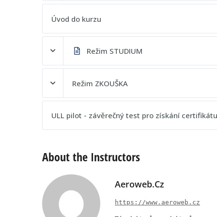
Obsah lekce
Úvod do kurzu
Testy LAA pro průkazy - Pilot ULL [Veřejná ukázka]
Režim STUDIUM
Obsah lekce
Režim ZKOUŠKA
ULL pilot - Aerodynamika a mechanika letu [STUDIU
Obsah lekce
ULL pilot - závěrečný test pro získání certifikát
ULL pilot - Stavba a konstrukce ULL [STUDIUM]
ULL pilot - Aerodynamika a mechanika letu [ZKOUŠK
About the Instructors
ULL pilot - Letecké předpisy, Postupy ULL [STUDIUM]
ULL pilot - Stavba a konstrukce ULL [ZKOUŠKA]
ULL pilot - Letecká navigace [STUDIUM]
Aeroweb.cz
ULL pilot - Letecké předpisy, Postupy ULL [ZKOUŠKA]
https://www.aeroweb.cz
ULL pilot - Letecká meteorologie [STUDIUM]
ULL pilot - Letecká navigace [ZKOUŠKA]