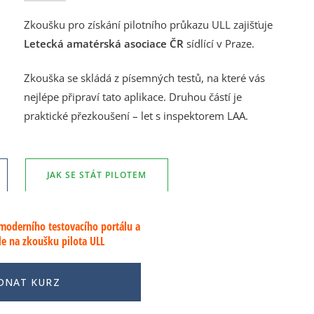
Zkoušku pro získání pilotního průkazu ULL zajišťuje
Letecká amatérská asociace ČR
sídlící v Praze.
Zkouška se skládá z písemných testů, na které vás
nejlépe připraví tato aplikace. Druhou částí je
praktické přezkoušení – let s inspektorem LAA.
JAK SE STÁT PILOTEM
 moderního testovacího portálu a
le na zkoušku pilota ULL
DNAT KURZ