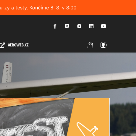
urzy a testy. Končíme 8. 8. v 8:00
AEROWEB.CZ