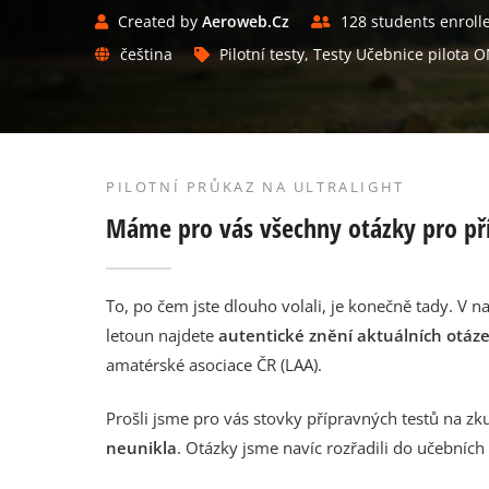
Created by
Aeroweb.cz
128 students enroll
čeština
Pilotní testy
,
Testy Učebnice pilota 
PILOTNÍ PRŮKAZ NA ULTRALIGHT
Máme pro vás všechny otázky pro pří
To, po čem jste dlouho volali, je konečně tady. V n
letoun najdete
autentické znění aktuálních otáz
amatérské asociace ČR (LAA).
Prošli jsme pro vás stovky přípravných testů na z
neunikla
. Otázky jsme navíc rozřadili do učebních