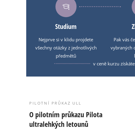
Studium
Z
Nejprve si v klidu projdete
Pak vás če
všechny otázky z jednotlivých
vybraných 
předmětů
v ceně kurzu získáte
PILOTNÍ PRŮKAZ ULL
O pilotním průkazu Pilota
ultralehkých letounů