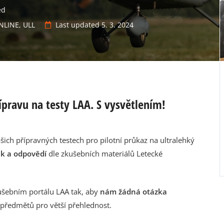
ed
ONLINE
,
ULL
Last updated 5. 3. 2024
pravu na testy LAA. S vysvětlením!
ašich přípravných testech pro pilotní průkaz na ultralehký
ek a odpovědí
dle zkušebních materiálů Letecké
kušebním portálu LAA tak, aby
nám žádná otázka
 předmětů pro větší přehlednost.