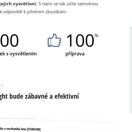
ejich vysvětlení
. S námi se tak učíte samotnou
ávné odpovědi k pilotním zkouškám.
00
100
%
ek s vysvětlením
příprava
ÁL
ight bude zábavné a efektivní