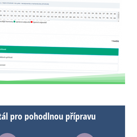
í
n
x
e
tál pro
k
o
m
p
l
přípravu