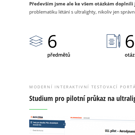
Především jsme ale ke všem otázkám doplnili j
problematiku létání s ultralighty, nikoliv jen spr
6
6
předmětů
otáz
MODERNÍ INTERAKTIVNÍ TESTOVACÍ PORT
Studium pro pilotní průkaz na ultral