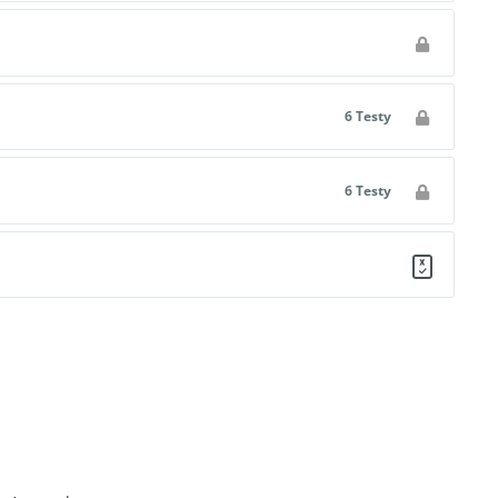
6 Testy
6 Testy
M]
u
A]