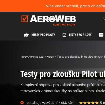
Vlna veder vrcholí, proto chladí
KURZY PRO PILOTY
TESTY PRO PILOTY
Kurzy Aeroweb.cz
>
Kurzy
>
Testy pro zkoušku Pilot ultralehkých
Testy pro zkoušku Pilot u
Komplexní příprava pro získání pilotního průkazu na
testovaných v rámci zkoušky na průkaz pilota ultrale
obsahuje vysvětlení k otázkám
5
(