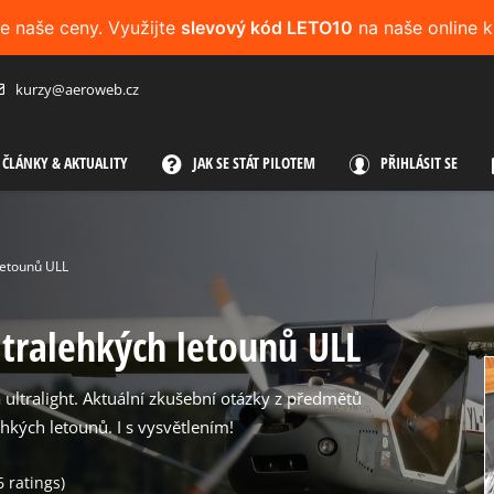
me naše ceny. Využijte
slevový kód LETO10
na naše online k
kurzy@aeroweb.cz
ČLÁNKY & AKTUALITY
JAK SE STÁT PILOTEM
PŘIHLÁSIT SE
 letounů ULL
ltralehkých letounů ULL
 ultralight. Aktuální zkušební otázky z předmětů
hkých letounů. I s vysvětlením!
6
ratings
)