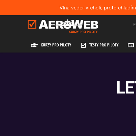
Vlna veder vrcholí, proto chladí
KURZY PRO PILOTY
TESTY PRO PILOTY
LE