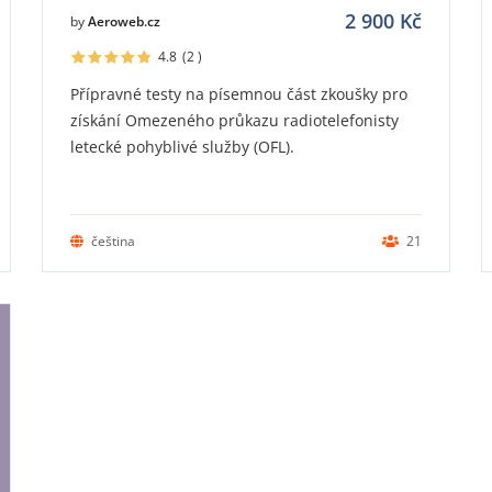
2 900
Kč
by
Aeroweb.cz
4.8
(2
)
Přípravné testy na písemnou část zkoušky pro
získání Omezeného průkazu radiotelefonisty
letecké pohyblivé služby (OFL).
čeština
21