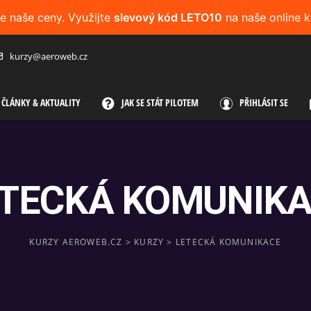
me naše ceny. Využijte
slevový kód LETO10
na naše online k
kurzy@aeroweb.cz
ČLÁNKY & AKTUALITY
JAK SE STÁT PILOTEM
PŘIHLÁSIT SE
TECKÁ KOMUNIK
KURZY AEROWEB.CZ
>
KURZY
>
LETECKÁ KOMUNIKACE