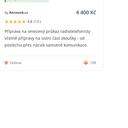
4 400
Kč
by
Aeroweb.cz
4.8
(13
)
Příprava na omezený průkaz radiotelefonisty
včetně přípravy na ústní část zkoušky - od
poslechu přes nácvik samotné komunikace.
čeština
108