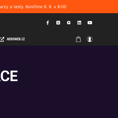
urzy a testy. Končíme 8. 8. v 8:00
AEROWEB.CZ
ACE