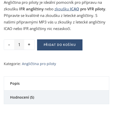
hodnocení
Angličtina pro piloty je ideální pomocník pro přípravu na
zákazníků
zkoušku
IFR angličtiny
nebo
zkoušku
ICAO
pro VFR piloty
.
Připravte se kvalitně na zkoušku z letecké angličtiny. S
našimi přípravnými MP3 vás u zkoušky z letecké angličtiny
ICAO nebo IFR angličtiny nic nezaskočí.
PŘIDAT DO KOŠÍKU
Kategorie:
Angličtina pro piloty
Popis
Hodnocení (5)