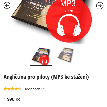
Angličtina pro piloty (MP3 ke stažení)
(Hodnocení:
5
)
Hodnoceno
5
4.40
z 5
1 990
Kč
na
základě