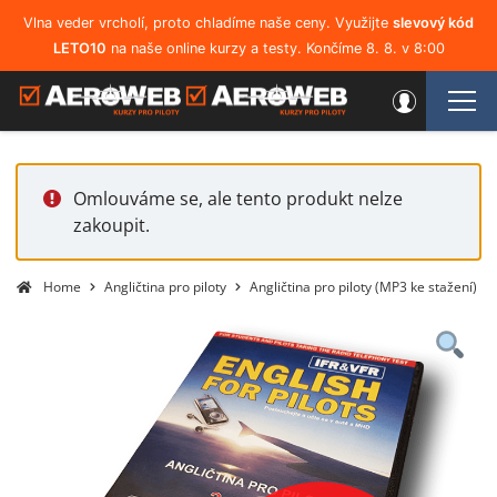
Vlna veder vrcholí, proto chladíme naše ceny. Využijte
slevový kód
LETO10
na naše online kurzy a testy. Končíme 8. 8. v 8:00
Omlouváme se, ale tento produkt nelze
zakoupit.
Home
Angličtina pro piloty
Angličtina pro piloty (MP3 ke stažení)