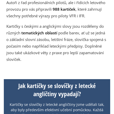
Autoři z řad profesionálních pilotů, ale i řídících letového
provozu pro vás připravili
988 kartiček
, které zahrnují
všechny potřebné výrazy pro piloty VFR i IFR.
Kartičky s českými a anglickými slovy jsou rozděleny do
různých
tematických oblastí
podle barev, ať už se jedná
o základní slovní zásobu, letištní fráze, slovíčka spojená s
počasím nebo například leteckými předpisy. Doplněné
jsou také ukázkové věty z praxe pro lepší zapamatování
slovíček.
Jak kartičky se slovíčky z letecké
angličtiny vypadají?
Kartičky se slovíčky z letecké angličtiny jsme udělali tak,
aby byly především efektivní učební pomůckou. Každá