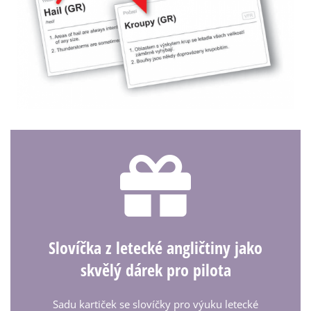
Slovíčka z letecké angličtiny jako
skvělý dárek pro pilota
Sadu kartiček se slovíčky pro výuku letecké