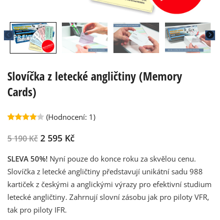
PREVIOUS
N
Slovíčka z letecké angličtiny (Memory
Cards)
(Hodnocení:
1
)
Hodnoceno
1
4.00
z 5
2 595
Kč
5 190
Kč
na
základě
hodnocení
SLEVA 50%!
Nyní pouze do konce roku za skvělou cenu.
zákazníka
Slovíčka z letecké angličtiny představují unikátní sadu 988
kartiček z českými a anglickými výrazy pro efektivní studium
letecké angličtiny. Zahrnují slovní zásobu jak pro piloty VFR,
tak pro piloty IFR.