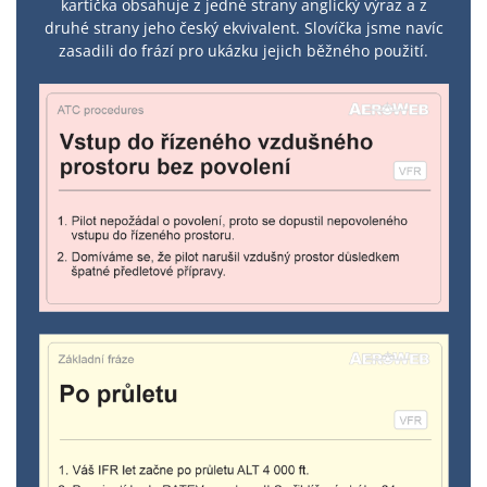
kartička obsahuje z jedné strany anglický výraz a z
druhé strany jeho český ekvivalent. Slovíčka jsme navíc
zasadili do frází pro ukázku jejich běžného použití.​