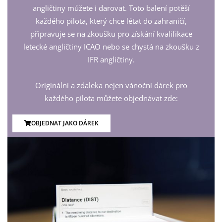
angličtiny můžete i darovat. Toto balení potěší
každého pilota, který chce létat do zahraničí,
připravuje se na zkoušku pro získání kvalifikace
letecké angličtiny ICAO nebo se chystá na zkoušku z
IFR angličtiny.
Originální a zdaleka nejen vánoční dárek pro
každého pilota můžete objednávat zde:
OBJEDNAT JAKO DÁREK