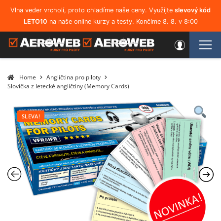
Vlna veder vrcholí, proto chladíme naše ceny. Využijte
slevový kód
LETO10
na naše online kurzy a testy. Končíme 8. 8. v 8:00
Home
Angličtina pro piloty
Slovíčka z letecké angličtiny (Memory Cards)
SLEVA!