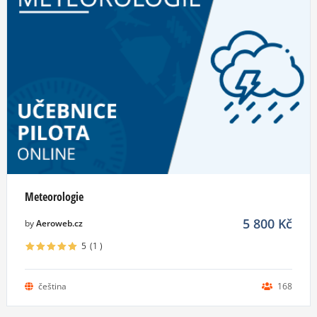
Meteorologie
5 800
Kč
by
Aeroweb.cz
5
(1
)
čeština
168