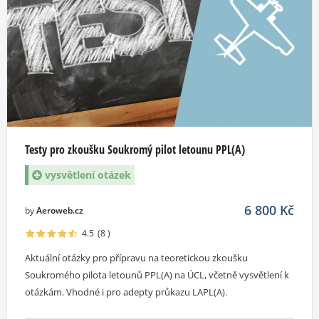
Testy pro zkoušku Soukromý pilot letounu PPL(A)
vysvětlení otázek
6 800
Kč
by
Aeroweb.cz
4.5
(8
)
Aktuální otázky pro přípravu na teoretickou zkoušku
Soukromého pilota letounů PPL(A) na ÚCL, včetně vysvětlení k
otázkám. Vhodné i pro adepty průkazu LAPL(A).