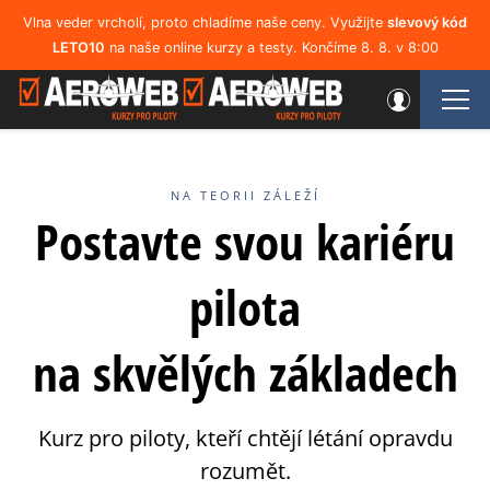
Vlna veder vrcholí, proto chladíme naše ceny. Využijte
slevový kód
LETO10
na naše online kurzy a testy. Končíme 8. 8. v 8:00
NA TEORII ZÁLEŽÍ
Postavte svou kariéru
pilota
na skvělých základech
Kurz pro piloty, kteří chtějí létání opravdu
rozumět.