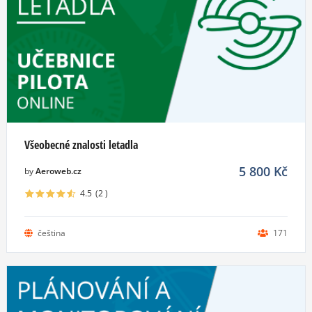
Všeobecné znalosti letadla
5 800
Kč
by
Aeroweb.cz
4.5
(2
)
čeština
171