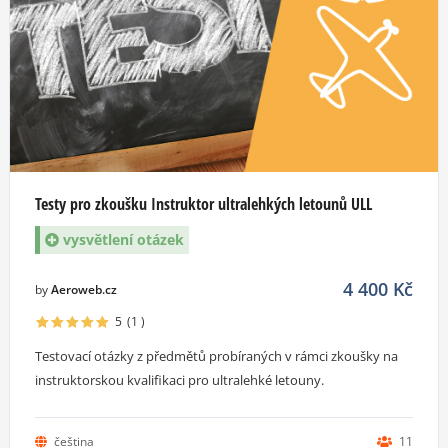
Testy pro zkoušku Instruktor ultralehkých letounů ULL
vysvětlení otázek
4 400
Kč
by
Aeroweb.cz
5
(1
)
Testovací otázky z předmětů probíraných v rámci zkoušky na
instruktorskou kvalifikaci pro ultralehké letouny.
čeština
11