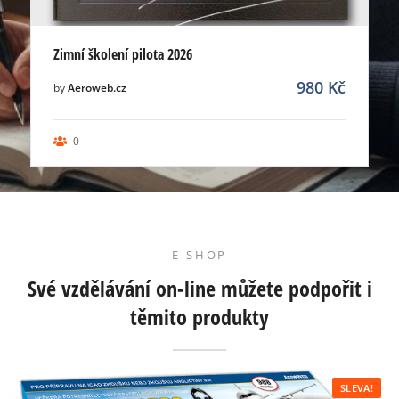
Zimní školení pilota 2026
980
Kč
by
Aeroweb.cz
0
E-SHOP
Své vzdělávání on-line můžete podpořit i
těmito produkty
SLEVA!