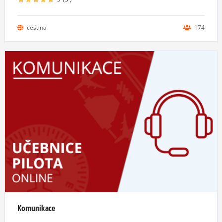
čeština
174
Komunikace