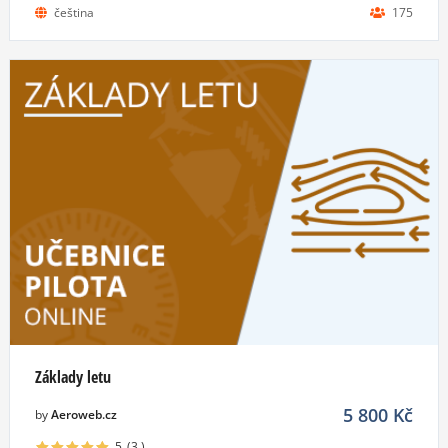
čeština
175
Základy letu
5 800
Kč
by
Aeroweb.cz
5
(3
)