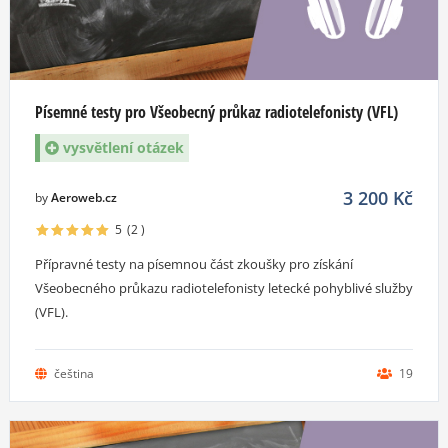
Písemné testy pro Všeobecný průkaz radiotelefonisty (VFL)
vysvětlení otázek
3 200
Kč
by
Aeroweb.cz
5
(2
)
Přípravné testy na písemnou část zkoušky pro získání
Všeobecného průkazu radiotelefonisty letecké pohyblivé služby
(VFL).
čeština
19