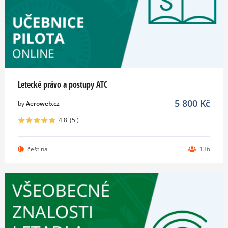
Letecké právo a postupy ATC
5 800
Kč
by
Aeroweb.cz
4.8
(5
)
čeština
136