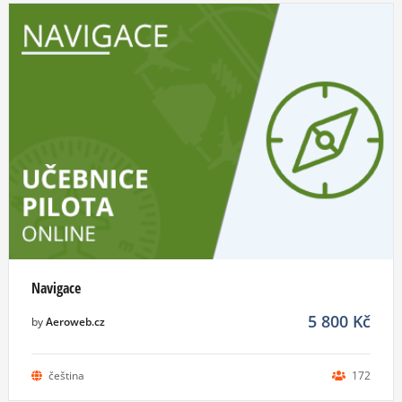
Navigace
5 800
Kč
by
Aeroweb.cz
čeština
172