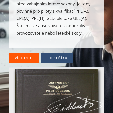
před zahájením letové sezóny. Je tedy
povinné pro piloty s kvalifikací PPL(A),
CPL(A), PPL(H), GLD, ale také ULL(A).
Školení lze absolvovat u jakéhokoliv
provozovatele nebo letecké školy.
VÍCE INFO
DO KOŠÍKU