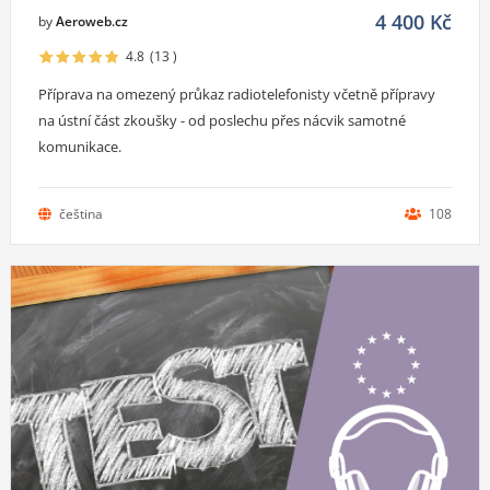
4 400
Kč
by
Aeroweb.cz
4.8
(13
)
Příprava na omezený průkaz radiotelefonisty včetně přípravy
na ústní část zkoušky - od poslechu přes nácvik samotné
komunikace.
čeština
108