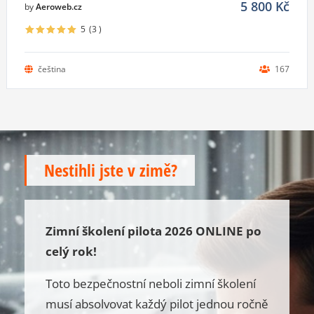
5 800
Kč
by
Aeroweb.cz
5
(3
)
čeština
167
Nestihli jste v zimě?
Zimní školení pilota 2026 ONLINE po
celý rok!
Toto bezpečnostní neboli zimní školení
musí absolvovat každý pilot jednou ročně