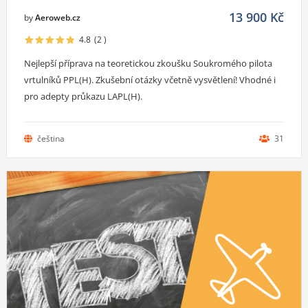
13 900
Kč
by
Aeroweb.cz
4.8
(2
)
Nejlepší příprava na teoretickou zkoušku Soukromého pilota
vrtulníků PPL(H). Zkušební otázky včetně vysvětlení! Vhodné i
pro adepty průkazu LAPL(H).
čeština
31