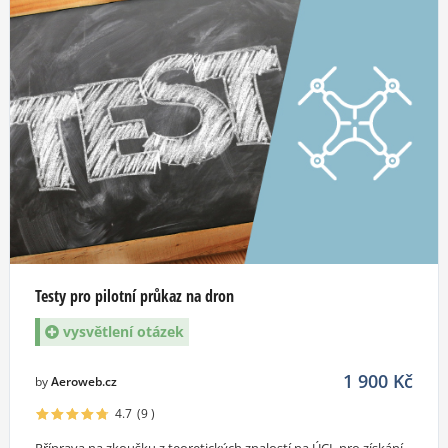
Testy pro pilotní průkaz na dron
vysvětlení otázek
1 900
Kč
by
Aeroweb.cz
4.7
(9
)
Příprava na zkoušku z teoretických znalostí na ÚCL pro získání