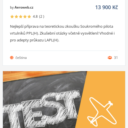
13 900
Kč
by
Aeroweb.cz
4.8
(2
)
Nejlepší příprava na teoretickou zkoušku Soukromého pilota
vrtulníků PPL(H). Zkušební otázky včetně vysvětlení! Vhodné i
pro adepty průkazu LAPL(H).
čeština
31