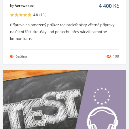
4 400
Kč
by
Aeroweb.cz
4.8
(13
)
Příprava na omezený průkaz radiotelefonisty včetně přípravy
na ústní část zkoušky - od poslechu přes nácvik samotné
komunikace.
čeština
108