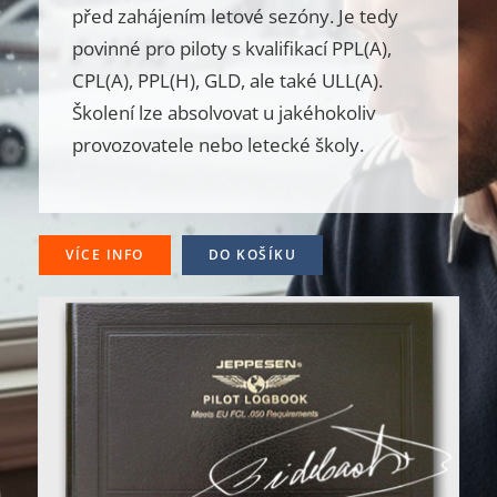
před zahájením letové sezóny. Je tedy
povinné pro piloty s kvalifikací PPL(A),
CPL(A), PPL(H), GLD, ale také ULL(A).
Školení lze absolvovat u jakéhokoliv
provozovatele nebo letecké školy.
VÍCE INFO
DO KOŠÍKU