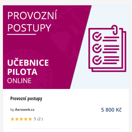
Provozní postupy
5 800
Kč
by
Aeroweb.cz
5
(2
)