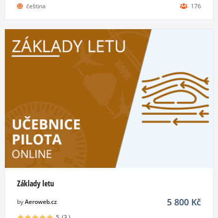
čeština
176
Základy letu
5 800
Kč
by
Aeroweb.cz
5
(3
)