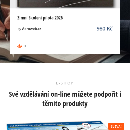
Zimní školení pilota 2026
980
Kč
by
Aeroweb.cz
0
E-SHOP
Své vzdělávání on-line můžete podpořit i
těmito produkty
SLEVA!