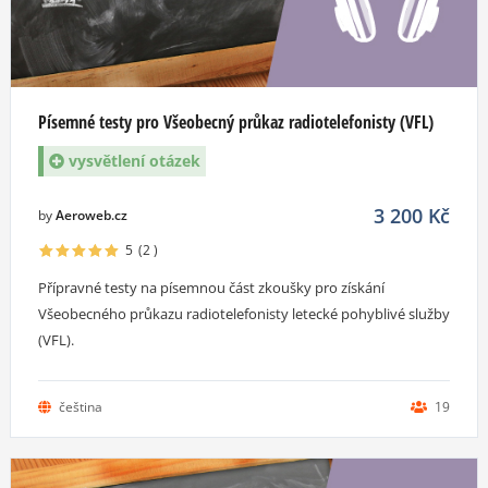
Písemné testy pro Všeobecný průkaz radiotelefonisty (VFL)
vysvětlení otázek
3 200
Kč
by
Aeroweb.cz
5
(2
)
Přípravné testy na písemnou část zkoušky pro získání
Všeobecného průkazu radiotelefonisty letecké pohyblivé služby
(VFL).
čeština
19