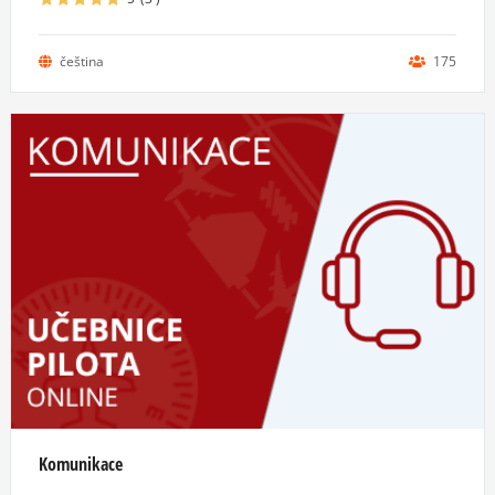
čeština
175
Komunikace