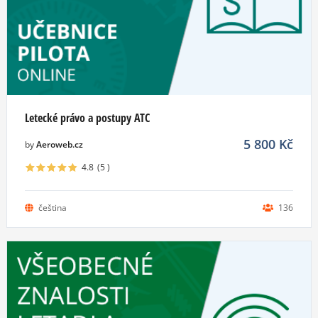
Letecké právo a postupy ATC
5 800
Kč
by
Aeroweb.cz
4.8
(5
)
čeština
136