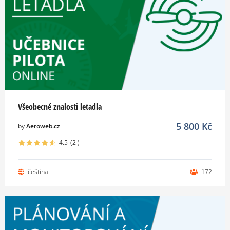
Všeobecné znalosti letadla
5 800
Kč
by
Aeroweb.cz
4.5
(2
)
čeština
172