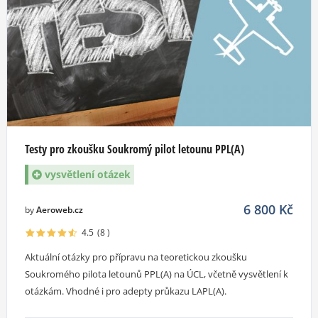
Testy pro zkoušku Soukromý pilot letounu PPL(A)
vysvětlení otázek
6 800
Kč
by
Aeroweb.cz
4.5
(8
)
Aktuální otázky pro přípravu na teoretickou zkoušku
Soukromého pilota letounů PPL(A) na ÚCL, včetně vysvětlení k
otázkám. Vhodné i pro adepty průkazu LAPL(A).