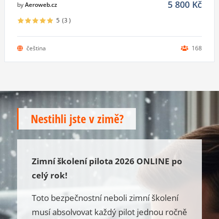
5 800
Kč
by
Aeroweb.cz
5
(3
)
čeština
168
Nestihli jste v zimě?
Zimní školení pilota 2026 ONLINE po
celý rok!
Toto bezpečnostní neboli zimní školení
musí absolvovat každý pilot jednou ročně