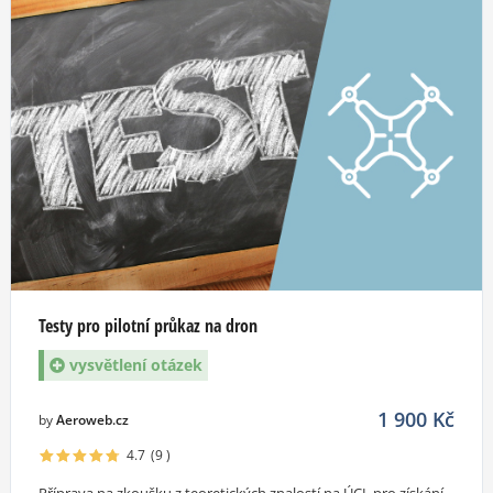
Testy pro pilotní průkaz na dron
vysvětlení otázek
1 900
Kč
by
Aeroweb.cz
4.7
(9
)
Příprava na zkoušku z teoretických znalostí na ÚCL pro získání