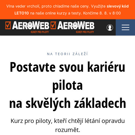
Vlna veder vrcholí, proto chladíme naše ceny. Využijte
slevový kód
LETO10
na naše online kurzy a testy. Končíme 8. 8. v 8:00
NA TEORII ZÁLEŽÍ
Postavte svou kariéru
pilota
na skvělých základech
Kurz pro piloty, kteří chtějí létání opravdu
rozumět.