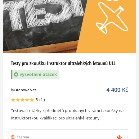
Testy pro zkoušku Instruktor ultralehkých letounů ULL
vysvětlení otázek
4 400
Kč
by
Aeroweb.cz
5
(1
)
Testovací otázky z předmětů probíraných v rámci zkoušky na
instruktorskou kvalifikaci pro ultralehké letouny.
čeština
11