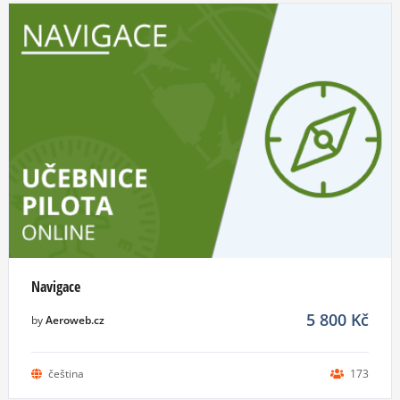
Navigace
5 800
Kč
by
Aeroweb.cz
čeština
173