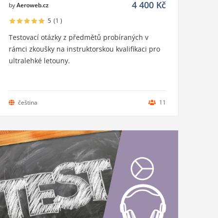
4 400
Kč
by
Aeroweb.cz
5
(1
)
Testovací otázky z předmětů probíraných v
rámci zkoušky na instruktorskou kvalifikaci pro
ultralehké letouny.
čeština
11