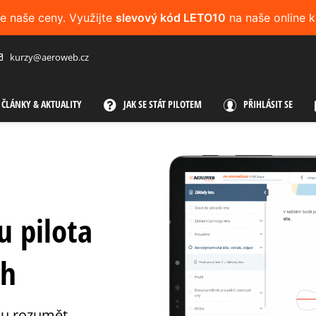
me naše ceny. Využijte
slevový kód LETO10
na naše online k
kurzy@aeroweb.cz
ČLÁNKY & AKTUALITY
JAK SE STÁT PILOTEM
PŘIHLÁSIT SE
u pilota
ch
vdu rozumět.