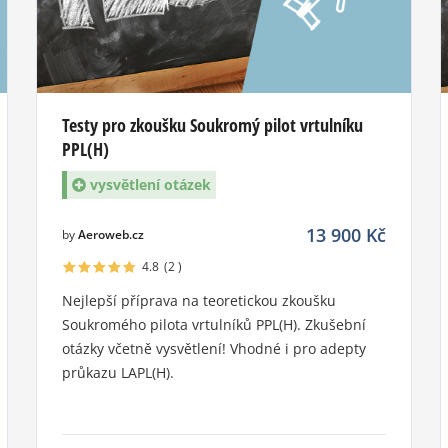
Testy pro zkoušku Soukromý pilot vrtulníku
PPL(H)
vysvětlení otázek
13 900
Kč
by
Aeroweb.cz
4.8
(2
)
Nejlepší příprava na teoretickou zkoušku
Soukromého pilota vrtulníků PPL(H). Zkušební
otázky včetně vysvětlení! Vhodné i pro adepty
průkazu LAPL(H).