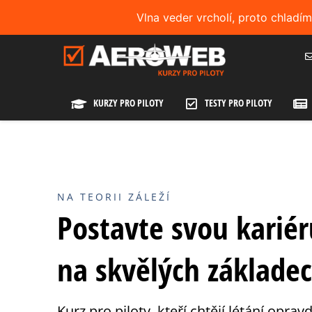
Vlna veder vrcholí, proto chladí
KURZY PRO PILOTY
TESTY PRO PILOTY
NA TEORII ZÁLEŽÍ
Postavte svou kariér
na skvělých základe
Kurz pro piloty, kteří chtějí létání opra