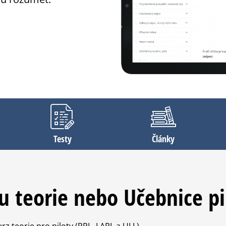
Testy
Články
u teorie nebo Učebnice pi
urz teorie pro piloty (PPL, LAPL a ULL),