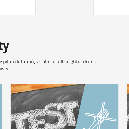
ty
pilotů letounů, vrtulníků, ultralightů, dronů i
isty.