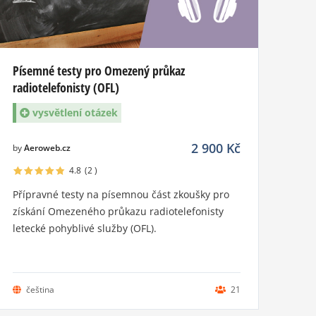
Písemné testy pro Omezený průkaz
radiotelefonisty (OFL)
vysvětlení otázek
2 900
Kč
by
Aeroweb.cz
4.8
(2
)
Přípravné testy na písemnou část zkoušky pro
získání Omezeného průkazu radiotelefonisty
letecké pohyblivé služby (OFL).
čeština
21