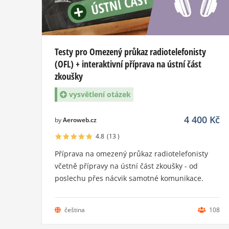
Testy pro Omezený průkaz radiotelefonisty
(OFL) + interaktivní příprava na ústní část
zkoušky
vysvětlení otázek
4 400
Kč
by
Aeroweb.cz
4.8
(13
)
Příprava na omezený průkaz radiotelefonisty
včetně přípravy na ústní část zkoušky - od
poslechu přes nácvik samotné komunikace.
čeština
108