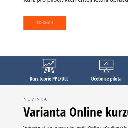
TO CHCI!
Kurz teorie PPL/ULL
Učebnice pilota
NOVINKA
Varianta Online kurz
Vyberte si, co je pro vás lepší. Online výcvikový k