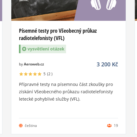
Písemné testy pro Všeobecný průkaz
radiotelefonisty (VFL)
vysvětlení otázek
3 200
Kč
by
Aeroweb.cz
5
(2
)
Přípravné testy na písemnou část zkoušky pro
získání Všeobecného průkazu radiotelefonisty
letecké pohyblivé služby (VFL).
čeština
19