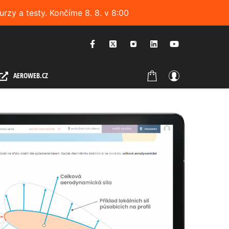
urzy a testy. Končíme 8. 8. v 8:00
AEROWEB.CZ