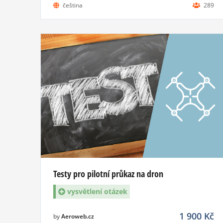
čeština
289
Testy pro pilotní průkaz na dron
vysvětlení otázek
1 900
Kč
by
Aeroweb.cz