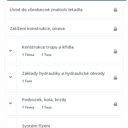
Úvod do všeobecné znalosti letadla
Zatížení konstrukce, únava
Konstrukce trupu a křídla
1 Téma
|
1 Test
Obsah lekce
Základy hydrauliky a hydraulické obvody
0% DOKONČENO
0/1 kroků
1 Test
Křídlo
Obsah lekce
Podvozek, kola, brzdy
1 Téma
|
1 Test
Postupový test 1 - Všeobecné znalosti letadla
Postupový test 2 - Všeobecné znalosti letadla
Obsah lekce
Systém řízení