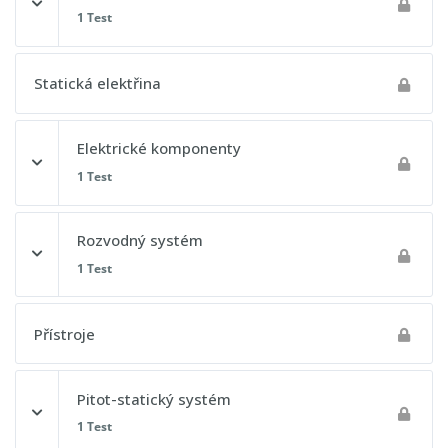
0% DOKONČENO
0/1 kroků
1 Test
Magnetismus
Obsah lekce
Statická elektřina
Elektrické komponenty
Postupový test 11 - Všeobecné znalosti letadla
1 Test
Obsah lekce
Rozvodný systém
1 Test
Postupový test 12 - Všeobecné znalosti letadla
Obsah lekce
Přístroje
Pitot-statický systém
Postupový test 13 - Všeobecné znalosti letadla
1 Test