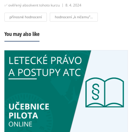
✅ ověřený absolvent tohoto kurzu
8. 4. 2024
přínosné hodnocení
hodnocení „k ničemu“...
You may also like