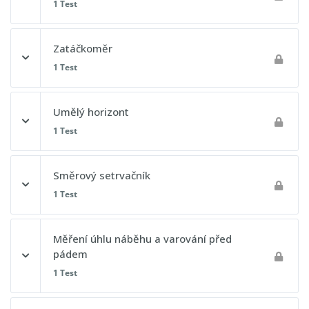
1 Test
Pojmy
Obsah lekce
Zatáčkoměr
1 Test
Postupový test 16 - Všeobecné znalosti letadla
Postupový test 17 - Všeobecné znalosti letadla
Obsah lekce
Umělý horizont
1 Test
Postupový test 18 - Všeobecné znalosti letadla
Obsah lekce
Směrový setrvačník
1 Test
Postupový test 19 - Všeobecné znalosti letadla
Obsah lekce
Měření úhlu náběhu a varování před
pádem
1 Test
Postupový test 20 - Všeobecné znalosti letadla