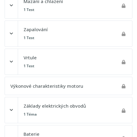
Letecká paliva
Mazání a chlazení
0% DOKONČENO
0/1 kroků
1 Test
Princip činnosti pístového motoru
Postupový test 6 - Všeobecné znalosti letadla
Karburátor
Obsah lekce
Zapalování
1 Test
Postupový test 7 - Všeobecné znalosti letadla
Postupový test 8 - Všeobecné znalosti letadla
Obsah lekce
Vrtule
1 Test
Postupový test 9 - Všeobecné znalosti letadla
Obsah lekce
Výkonové charakteristiky motoru
Základy elektrických obvodů
Postupový test 10 - Všeobecné znalosti letadla
1 Téma
Obsah lekce
Baterie