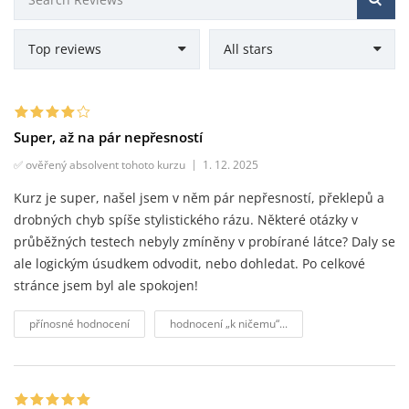
Super, až na pár nepřesností
✅ ověřený absolvent tohoto kurzu
1. 12. 2025
Kurz je super, našel jsem v něm pár nepřesností, překlepů a
drobných chyb spíše stylistického rázu. Některé otázky v
průběžných testech nebyly zmíněny v probírané látce? Daly se
ale logickým úsudkem odvodit, nebo dohledat. Po celkové
stránce jsem byl ale spokojen!
přínosné hodnocení
hodnocení „k ničemu“...