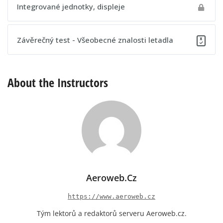
Obsah lekce
Integrované jednotky, displeje
Postupový test 21 - Všeobecné znalosti letadla
Závěrečný test - Všeobecné znalosti letadla
About the Instructors
Aeroweb.cz
https://www.aeroweb.cz
Tým lektorů a redaktorů serveru Aeroweb.cz.