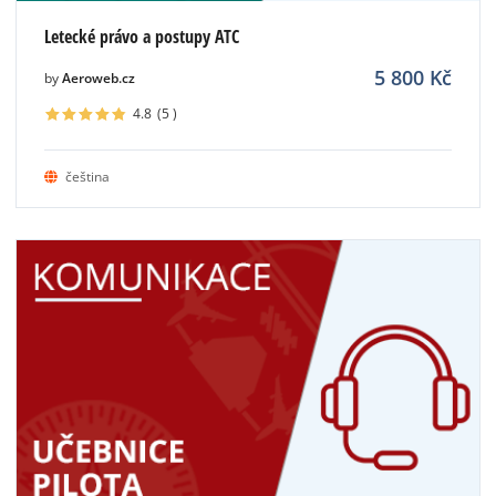
Letecké právo a postupy ATC
5 800
Kč
by
Aeroweb.cz
4.8
(5
)
čeština