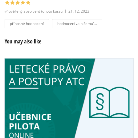
✅ ověřený absolvent tohoto kurzu
21. 12. 2023
přínosné hodnocení
hodnocení „k ničemu“...
You may also like