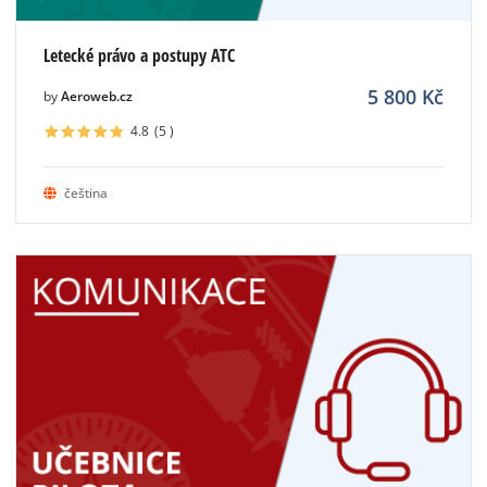
Letecké právo a postupy ATC
5 800
Kč
by
Aeroweb.cz
4.8
(5
)
čeština