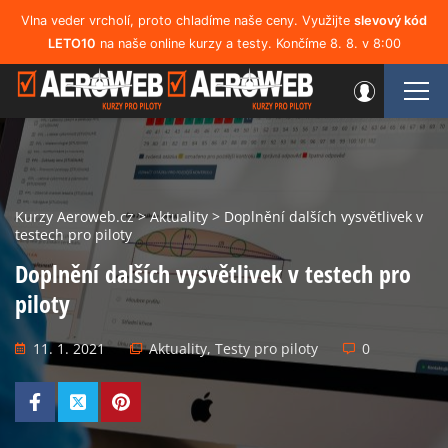
Vlna veder vrcholí, proto chladíme naše ceny. Využijte
slevový kód
LETO10
na naše online kurzy a testy. Končíme 8. 8. v 8:00
Kurzy Aeroweb.cz
>
Aktuality
>
Doplnění dalších vysvětlivek v
testech pro piloty
Doplnění dalších vysvětlivek v testech pro
piloty
11. 1. 2021
Aktuality
,
Testy pro piloty
0