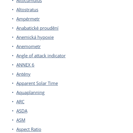
Altocumulus
Altostratus
Ampérmetr
Anabatické proudění
Anemická hypoxie
Anemometr
Angle of attack indicator
ANNEX 6
Antény
Apparent Solar Time
Aquaplanning
ARC
ASDA
ASM
Aspect Ratio