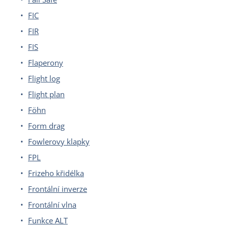
FIC
FIR
FIS
Flaperony
Flight log
Flight plan
Föhn
Form drag
Fowlerovy klapky
FPL
Frizeho křidélka
Frontální inverze
Frontální vlna
Funkce ALT