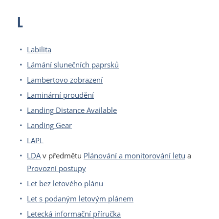
L
Labilita
Lámání slunečních paprsků
Lambertovo zobrazení
Laminární proudění
Landing Distance Available
Landing Gear
LAPL
LDA
v předmětu
Plánování a monitorování letu
a
Provozní postupy
Let bez letového plánu
Let s podaným letovým plánem
Letecká informační příručka