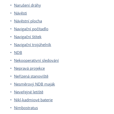
Narušení dráhy
Návěsti
Návěstní plocha
Navigační počítadlo
Navigační štítek
Navigační trojúhelník
NDB
Nekooperativní sledování
Nepravá projekce
Neřízená stanoviště
Nesměrový NDB maják
Neveřejné letiště
Nikl-kadmiové baterie
Nimbostratus