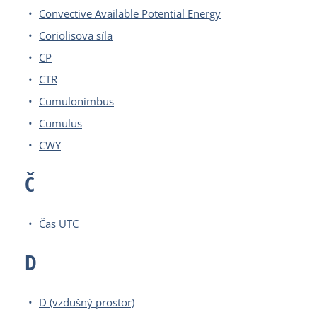
Convective Available Potential Energy
Coriolisova síla
CP
CTR
Cumulonimbus
Cumulus
CWY
Č
Čas UTC
D
D (vzdušný prostor)