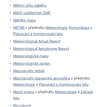
Měření úhlu náběhu
Měřič vzdálenosti DME
Měřítko mapy
METAR
v předmětu
Meteorologie
,
Komunikace
a
Plánování a monitorování letu
Meteorological Actual Report
Meteorological Aerodrome Report
Meteorologické mapy
Meteorologické zprávy
Mezinárodní letšitě
Mezinárodní standardní atmosféra
v předmětu
Meteorologie
a
Plánování a monitorování letu
Mezní vrstva
v předmětu
Meteorologie
a
Základy
letu
Microburst