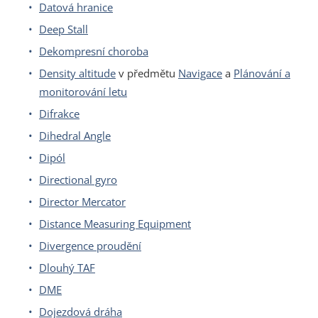
Datová hranice
Deep Stall
Dekompresní choroba
Density altitude
v předmětu
Navigace
a
Plánování a
monitorování letu
Difrakce
Dihedral Angle
Dipól
Directional gyro
Director Mercator
Distance Measuring Equipment
Divergence proudění
Dlouhý TAF
DME
Dojezdová dráha