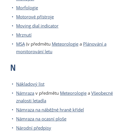
Morfologie
Motorové přístroje
Moving dial indicator
Mrznutí
MSA
(v předmětu
Meteorologie
a
Plánování a
monitorování letu
N
Nákladový list
Námraza
v předmětu
Meteorologie
a
Všeobecné
znalosti letadla
Námraza na náběžné hraně křídel
Námraza na ocasní ploše
Národní předpisy