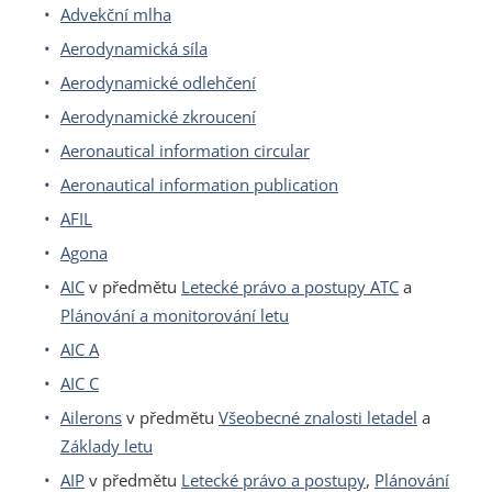
Advekční mlha
Aerodynamická síla
Aerodynamické odlehčení
Aerodynamické zkroucení
Aeronautical information circular
Aeronautical information publication
AFIL
Agona
AIC
v předmětu
Letecké právo a postupy ATC
a
Plánování a monitorování letu
AIC A
AIC C
Ailerons
v předmětu
Všeobecné znalosti letadel
a
Základy letu
AIP
v předmětu
Letecké právo a postupy
,
Plánování