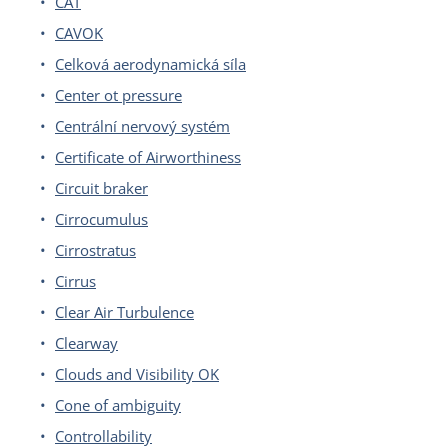
CAT
CAVOK
Celková aerodynamická síla
Center ot pressure
Centrální nervový systém
Certificate of Airworthiness
Circuit braker
Cirrocumulus
Cirrostratus
Cirrus
Clear Air Turbulence
Clearway
Clouds and Visibility OK
Cone of ambiguity
Controllability