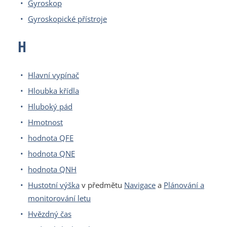
Gyroskop
Gyroskopické přístroje
H
Hlavní vypínač
Hloubka křídla
Hluboký pád
Hmotnost
hodnota QFE
hodnota QNE
hodnota QNH
Hustotní výška
v předmětu
Navigace
a
Plánování a
monitorování letu
Hvězdný čas