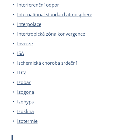
Interferenční odpor
International standard atmosphere
Interpolace
Intertropická zóna konvergence
Inverze
ISA
Ischemická choroba srdeční
ITCZ
Izobar
Izogona
Izohyps
Izoklina
Izotermie
J