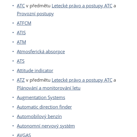
ATC
v předmětu
Letecké právo a postupy ATC
a
Provozní postupy
ATFCM
ATIS
ATM
Atmosferická absorpce
ATS
Attitude indicator
ATZ
v předmětu
Letecké právo a postupy ATC
a
Plánování a monitorování letu
Augmentation Systems
Automatic direction finder
Automobilový benzín
Autonomní nervový systém
AVGAS