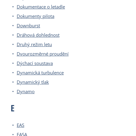
Dokumentace o letadle
Dokumenty pilota
Downburst
Dráhová dohlednost
Druhý režim letu
Dvourozměrné proudění
Dýchací soustava
Dynamická turbulence
Dynamický tlak
Dynamo
E
EAS
EASA