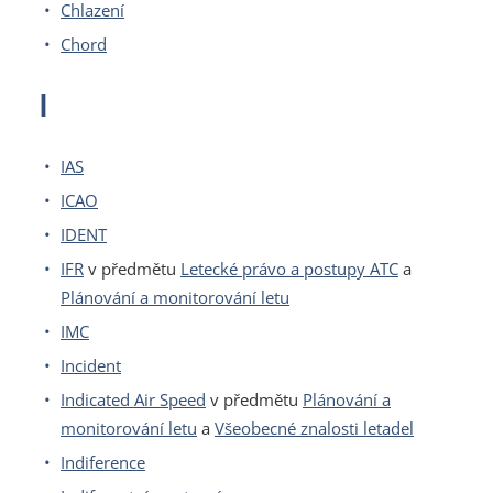
Chlazení
Chord
I
IAS
ICAO
IDENT
IFR
v předmětu
Letecké právo a postupy ATC
a
Plánování a monitorování letu
IMC
Incident
Indicated Air Speed
v předmětu
Plánování a
monitorování letu
a
Všeobecné znalosti letadel
Indiference