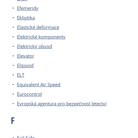
Efemeridy
Ekliptika
Elastické deformace
Elektrické komponenty
Elektrický obvod
Elevator
Elipsoid
ELT
Equivalent Air Speed
Eurocontrol
Evropská agentura pro bezpečnost letectví
F
Fail Safe