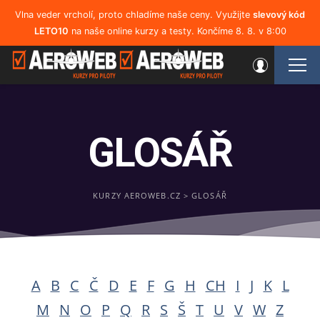
Vlna veder vrcholí, proto chladíme naše ceny. Využijte
slevový kód
LETO10
na naše online kurzy a testy. Končíme 8. 8. v 8:00
GLOSÁŘ
KURZY AEROWEB.CZ
>
GLOSÁŘ
A
B
C
Č
D
E
F
G
H
CH
I
J
K
L
M
N
O
P
Q
R
S
Š
T
U
V
W
Z