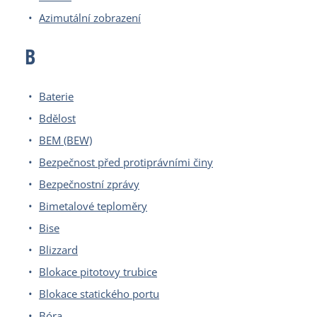
Azimutální zobrazení
B
Baterie
Bdělost
BEM (BEW)
Bezpečnost před protiprávními činy
Bezpečnostní zprávy
Bimetalové teploměry
Bise
Blizzard
Blokace pitotovy trubice
Blokace statického portu
Bóra